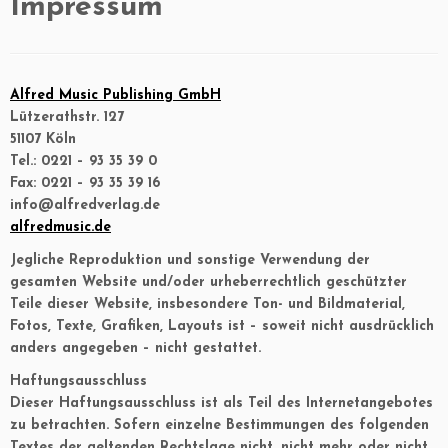
Impressum
springen
Alfred Music Publishing GmbH
Lützerathstr. 127
51107 Köln
Tel.: 0221 – 93 35 39 0
Fax: 0221 – 93 35 39 16
info@alfredverlag.de
alfredmusic.de
Jegliche Reproduktion und sonstige Verwendung der
gesamten Website und/oder urheberrechtlich geschützter
Teile dieser Website, insbesondere Ton- und Bildmaterial,
Fotos, Texte, Grafiken, Layouts ist – soweit nicht ausdrücklich
anders angegeben – nicht gestattet.
Haftungsausschluss
Dieser Haftungsausschluss ist als Teil des Internetangebotes
zu betrachten. Sofern einzelne Bestimmungen des folgenden
Textes der geltenden Rechtslage nicht, nicht mehr oder nicht